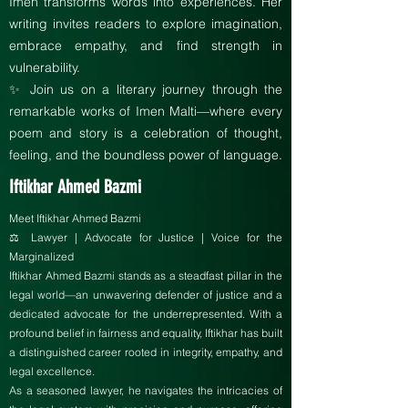
Imen transforms words into experiences. Her
writing invites readers to explore imagination,
embrace empathy, and find strength in
vulnerability.
✨ Join us on a literary journey through the
remarkable works of Imen Malti—where every
poem and story is a celebration of thought,
feeling, and the boundless power of language.
Iftikhar Ahmed Bazmi
Meet Iftikhar Ahmed Bazmi
⚖️ Lawyer | Advocate for Justice | Voice for the
Marginalized
Iftikhar Ahmed Bazmi stands as a steadfast pillar in the
legal world—an unwavering defender of justice and a
dedicated advocate for the underrepresented. With a
profound belief in fairness and equality, Iftikhar has built
a distinguished career rooted in integrity, empathy, and
legal excellence.
As a seasoned lawyer, he navigates the intricacies of