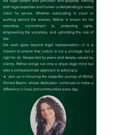
the legal system with precision and purpose, offering
both legal expertise and human understanding to every
client he serves. Whether advocating in court or
working behind the scenes, Iftikhar is known for his
relentless commitment to protecting rights,
empowering the voiceless, and upholding the rule of
law.
His work goes beyond legal representation—it is a
mission to ensure that justice is not a privilege, but a
right for all. Respected by peers and deeply valued by
clients, Iftikhar brings not only a sharp legal mind but
also a compassionate approach to advocacy.
🔹 Join us in honoring the impactful journey of Iftikhar
Ahmed Bazmi, whose dedication continues to make a
difference in lives and communities every day.