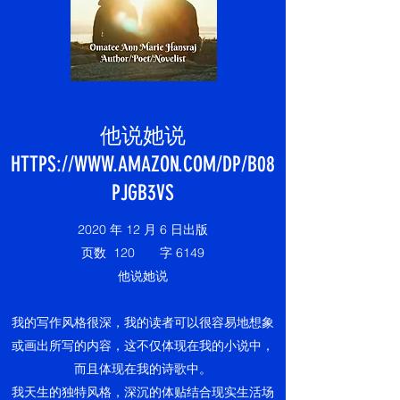
他说她说
HTTPS://WWW.AMAZON.COM/DP/B08
PJGB3VS
2020 年 12 月 6 日出版
页数
120
字
6149
他说她说
我的写作风格很深，我的读者可以很容易地想象
或画出所写的内容，这不仅体现在我的小说中，
而且体现在我的诗歌中。
我天生的独特风格，深沉的体贴结合现实生活场