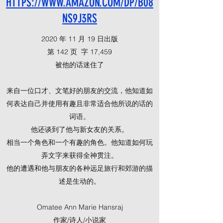
HTTPS://WWW.AMAZON.COM/DP/B08
NS9J3RS
2020 年 11 月 19 日出版
第 142 页
字
17,459
被他的话迷住了
来自一位口才、文笔好的朋友的交流，他知道如
何表达自己并使用有趣且非常适合他所说的话的
词语。
他还谈到了他与新女友的关系。
相当一个角色和一个有趣的角色。他知道如何玩
弄文字来获得全神贯注。
他的遭遇和他与朋友的各种远足旅行和郊游的描
述是生动的。
Omatee Ann Marie Hansraj
作家/诗人/小说家